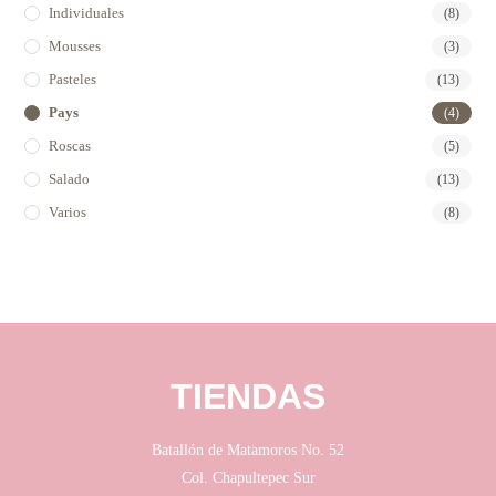
Individuales
(8)
Mousses
(3)
Pasteles
(13)
Pays
(4)
Roscas
(5)
Salado
(13)
Varios
(8)
TIENDAS
Batallón de Matamoros No. 52
Col. Chapultepec Sur