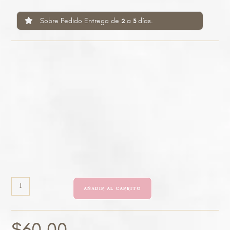
Sobre Pedido Entrega de
a
días.
2
3
AÑADIR AL CARRITO
$
60.00