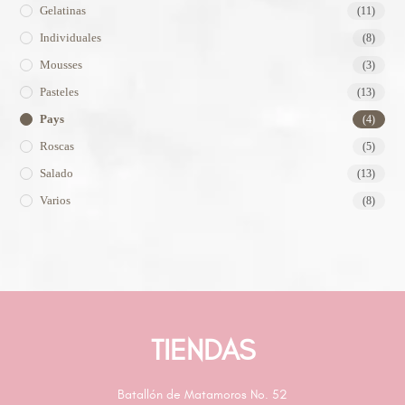
Gelatinas
(11)
Individuales
(8)
Mousses
(3)
Pasteles
(13)
Pays
(4)
Roscas
(5)
Salado
(13)
Varios
(8)
TIENDAS
Batallón de Matamoros No. 52