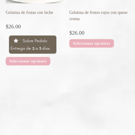
Gelatina de frutas con leche
Gelatina de frutos rojos con queso
crema
$
26.00
$
26.00
Sobre Pedido
Seleccionar opciones
Entrega de
a
días.
2
3
Seleccionar opciones