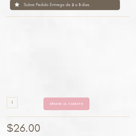
Sobre Pedido Entrega de
a
días.
2
3
AÑADIR AL CARRITO
$
26.00