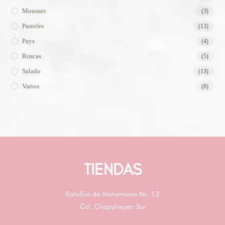
Mousses
(3)
Pasteles
(13)
Pays
(4)
Roscas
(5)
Salado
(13)
Varios
(8)
TIENDAS
Batallón de Matamoros No. 52
Col. Chapultepec Sur