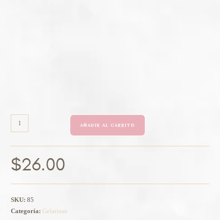
AÑADIR AL CARRITO
$
26.00
SKU:
85
Categoría:
Gelatinas