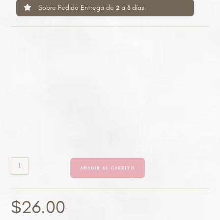
Sobre Pedido Entrega de
a
días.
2
3
AÑADIR AL CARRITO
$
26.00