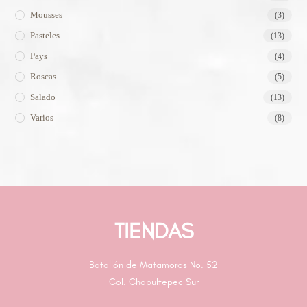
Mousses
(3)
Pasteles
(13)
Pays
(4)
Roscas
(5)
Salado
(13)
Varios
(8)
TIENDAS
Batallón de Matamoros No. 52
Col. Chapultepec Sur