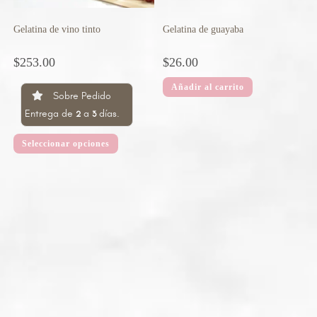
Gelatina de vino tinto
Gelatina de guayaba
$
253.00
$
26.00
Añadir al carrito
Sobre Pedido
Entrega de
a
días.
2
3
Seleccionar opciones