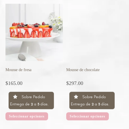
Mousse de fresa
Mousse de chocolate
$
165.00
$
297.00
Sobre Pedido
Sobre Pedido
Entrega de
a
días.
Entrega de
a
días.
2
3
2
3
Seleccionar opciones
Seleccionar opciones