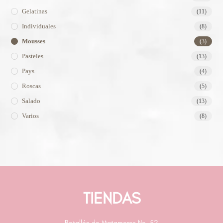
Gelatinas
(11)
Individuales
(8)
Mousses
(3)
Pasteles
(13)
Pays
(4)
Roscas
(5)
Salado
(13)
Varios
(8)
TIENDAS
Batallón de Matamoros No. 52