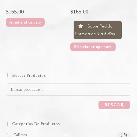
$
165.00
$
165.00
Añadir al carrito
Sobre Pedido
Entrega de
a
días.
2
3
Seleccionar opciones
Buscar Productos
BUSCAR
Categorías De Productos
Galletas
(15)