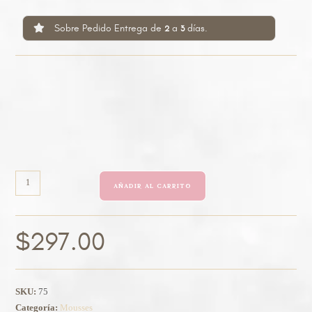
Sobre Pedido Entrega de
a
días.
2
3
AÑADIR AL CARRITO
$
297.00
SKU:
75
Categoría:
Mousses