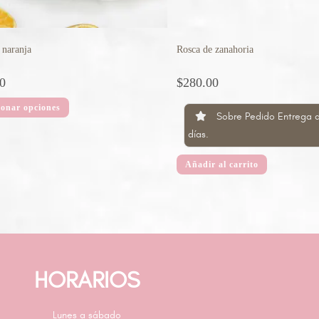
 naranja
Rosca de zanahoria
0
$
280.00
ionar opciones
Sobre Pedido Entrega 
días.
Añadir al carrito
HORARIOS
Lunes a sábado