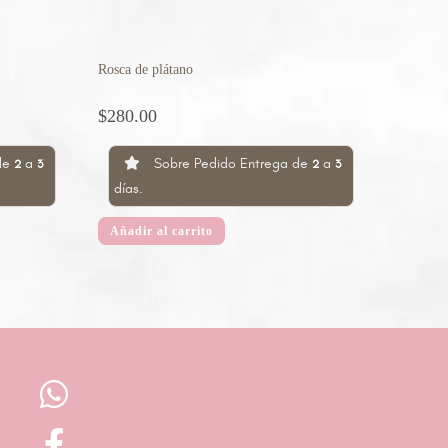
Rosca de plátano
$
280.00
de
a
Sobre Pedido Entrega de
a
2
3
2
3
días.
Añadir al carrito