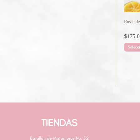
Rosca de
$
175.0
Selecc
TIENDAS
Batallón de Matamoros No. 52