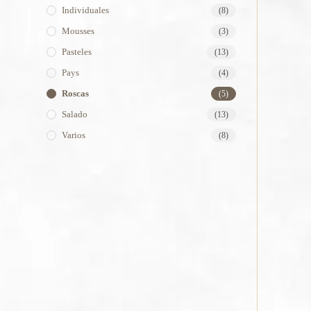
Individuales
(8)
Mousses
(3)
Pasteles
(13)
Pays
(4)
Roscas
(5)
Salado
(13)
Varios
(8)