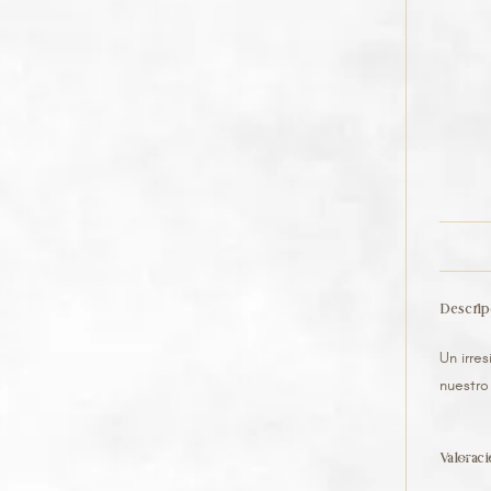
Descrip
Un irre
nuestro
Valorac