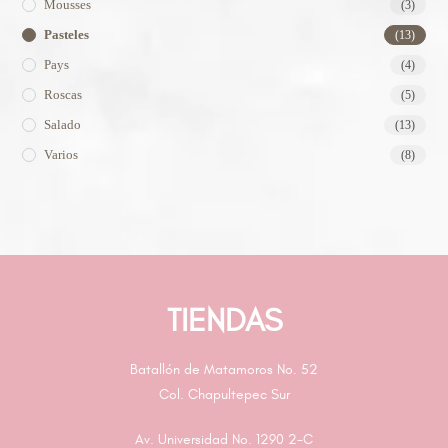
Mousses
(3)
Pasteles
(13)
Pays
(4)
Roscas
(5)
Salado
(13)
Varios
(8)
TIENDAS
Batallón de Matamoros No. 52
Col. Chapultepec Sur
Av. Universidad No. 1290 2-C