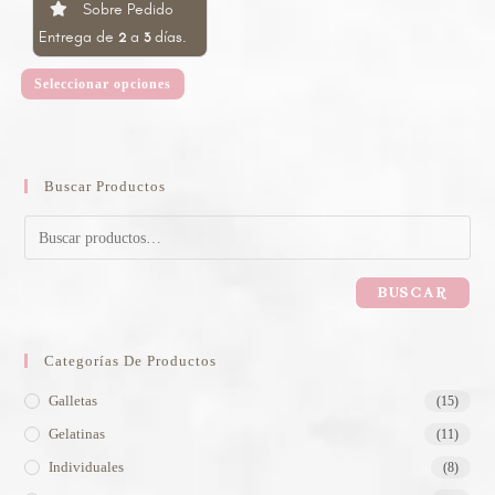
Sobre Pedido
Entrega de
a
días.
2
3
Seleccionar opciones
Buscar Productos
BUSCAR
Categorías De Productos
Galletas
(15)
Gelatinas
(11)
Individuales
(8)