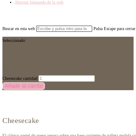
Alternar búsqueda de la web
Buscar en esta web
Pulsa Escape para cerrar
Seleccionado:
Cheesecake
$
68.00
Cheesecake cantidad
Añadir al carrito
Cheesecake
El clásico pastel de queso reposa sobre una base crujiente de galleta molida c