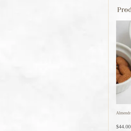
Prod
Almendr
$
44.00