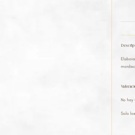
Descrip
Elabora
mordisc
Valorac
No hay 
Solo lo