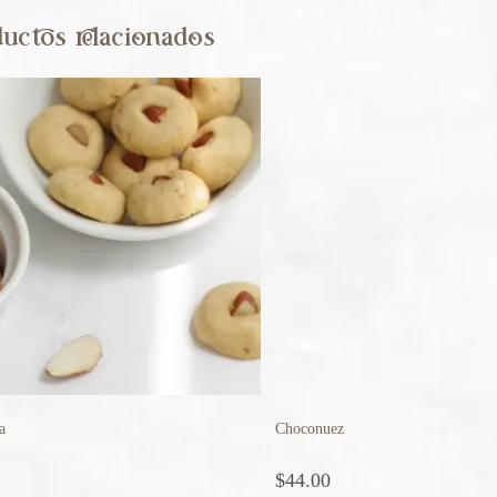
uctos relacionados
a
Choconuez
$
44.00