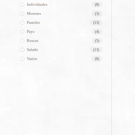
Individuales
(8)
Mousses
(3)
Pasteles
(13)
Pays
(4)
Roscas
(5)
Salado
(13)
Varios
(8)